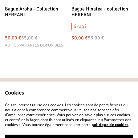
%
%
Bague Aroha - Collection
Bague Hinatea - collection
HEREANI
HEREANI
ÉPUISÉ
50,00 €
55,00 €
50,00 €
55,00 €
AUTRES VARIANTES DISPONIBLES
Cookies
Contact
Conditions Générales
Politique de
Politique de cookies
Ce site Internet utilise des cookies. Les cookies sont de petits fichiers qui
confidentialité
nous aident à comprendre comment vous utilisez nos services afin
d'améliorer votre expérience. Vous pouvez en savoir plus sur ces cookies
et contrôler la façon dont ils sont utilisés en cliquant sur « Paramètres des
cookies ». Vous pouvez également consulter notre
politique de cookies
.